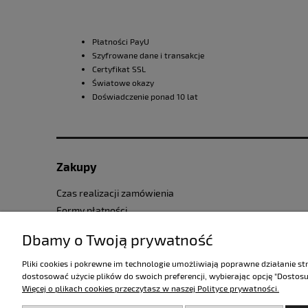
Płatności PayU
Szyfrowane dane i transakcje
Certyfikat SSL
Światowe okazy
Doświadczenie ponad 10 lat
Zakupy
Czas realizacji zamówienia
Formy płatności
Reklamacje i zwroty
Dbamy o Twoją prywatność
Pliki cookies i pokrewne im technologie umożliwiają poprawne działanie s
dostosować użycie plików do swoich preferencji, wybierając opcję "Dostosu
Więcej o plikach cookies przeczytasz w naszej Polityce prywatności.