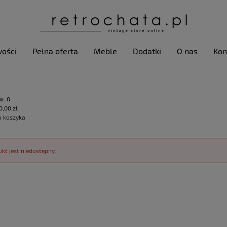
ości
Pełna oferta
Meble
Dodatki
O nas
Kon
w:
0
0,00 zł
o koszyka
kt jest niedostępny.