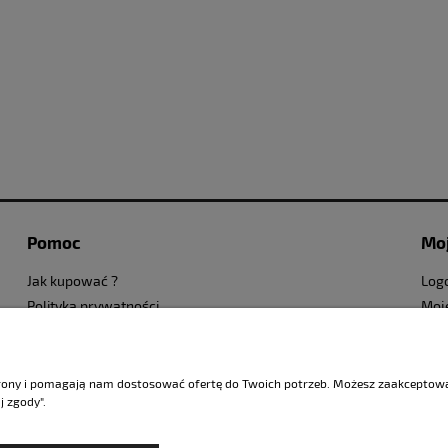
Pomoc
Moj
Jak kupować ?
Log
Polityka prywatności
Moj
Regulamin sklepu
Ust
trony i pomagają nam dostosować ofertę do Twoich potrzeb. Możesz zaakceptować
j zgody".
Sklep internetowy Shoper.pl