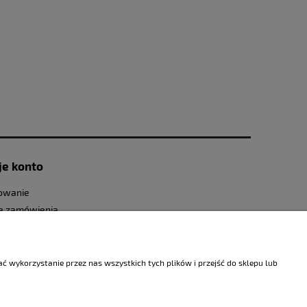
e konto
owanie
e zamówienia
awienia konta
 wykorzystanie przez nas wszystkich tych plików i przejść do sklepu lub