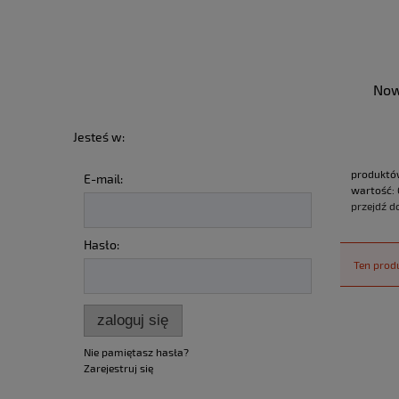
Now
Jesteś w:
produktó
E-mail:
wartość:
przejdź d
Hasło:
Ten produ
zaloguj się
Nie pamiętasz hasła?
Zarejestruj się